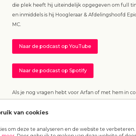
die plek heeft hij uiteindelijk opgegeven om full
en inmiddels is hij Hoogleraar & Afdelingshoofd Ep
MC.
Naar de podcast op YouTube
Naar de podcast op Spotify
Als je nog vragen hebt voor Arfan of met hem in co
dan een mailtje op
info@matchyourfuture.nl
.
uik van cookies
es om deze te analyseren en de website te verbeteren
r meer
. Door gebruik te maken van deze website of door