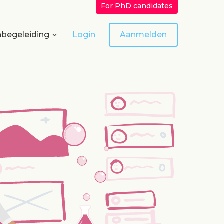
For PhD candidates
begeleiding
Login
Aanmelden