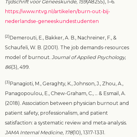
Tijdschrift voor Geneeskunde, 159
(A8255), 1–6.
https://www.ntvg.nl/artikelen/burn-out-bij-
nederlandse-geneeskundestudenten
(2)
Demerouti, E., Bakker, A. B., Nachreiner, F., &
Schaufeli, W. B. (2001). The job demands-resources
model of burnout.
Journal of Applied Psychology,
86
(3), 499.
(3)
Panagioti, M., Geraghty, K., Johnson, J., Zhou, A.,
Panagopoulou, E., Chew-Graham, C., ... & Esmail, A.
(2018). Association between physician burnout and
patient safety, professionalism, and patient
satisfaction: a systematic review and meta-analysis.
JAMA Internal Medicine, 178
(10), 1317-1331.